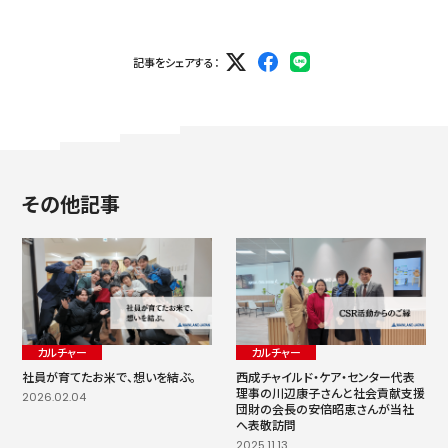
記事をシェアする：
その他記事
カルチャー
カルチャー
社員が育てたお米で、想いを結ぶ。
西成チャイルド・ケア・センター代表
理事の川辺康子さんと社会貢献支援
2026.02.04
団財の会長の安倍昭恵さんが当社
へ表敬訪問
2025.11.13