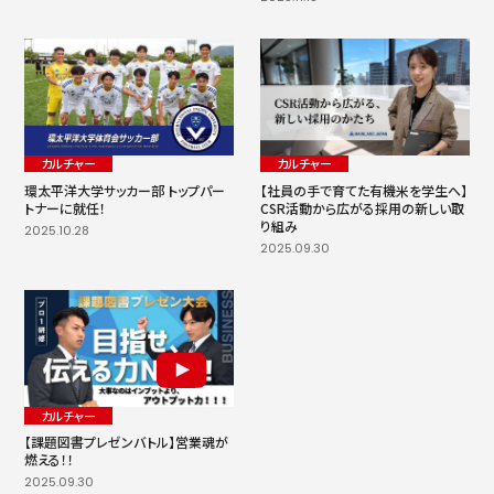
カルチャー
カルチャー
環太平洋大学サッカー部 トップパー
【社員の手で育てた有機米を学生へ】
トナーに就任！
CSR活動から広がる採用の新しい取
り組み
2025.10.28
2025.09.30
カルチャー
【課題図書プレゼンバトル】営業魂が
燃える！！
2025.09.30