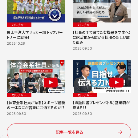
カルチャー
カルチャー
環太平洋大学サッカー部 トップパー
【社員の手で育てた有機米を学生へ】
トナーに就任！
CSR活動から広がる採用の新しい取
り組み
2025.10.28
2025.09.30
カルチャー
カルチャー
【体育会系社員が語る】スポーツ経験
【課題図書プレゼンバトル】営業魂が
の一体なにが営業に共通するのか⁉︎
燃える！！
2025.09.30
2025.09.30
記事一覧を見る