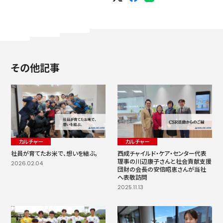
その他記事
カルチャー
カルチャー
社員が育てたお米で、想いを結ぶ。
西成チャイルド・ケア・センター代表
理事の川辺康子さんと社会貢献支援
2026.02.04
団財の会長の安倍昭恵さんが当社
へ表敬訪問
2025.11.13