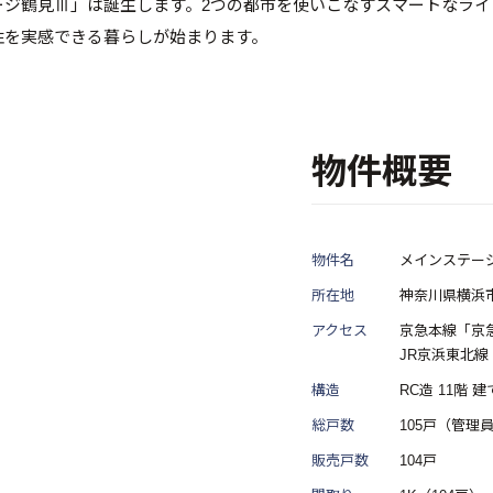
ージ鶴見Ⅲ」は誕生します。2つの都市を使いこなすスマートなライ
性を実感できる暮らしが始まります。
物件概要
物件名
メインステー
所在地
神奈川県横浜市
アクセス
京急本線「京
JR京浜東北
構造
RC造 11階 建
総戸数
105戸（管理
販売戸数
104戸