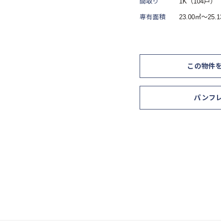
間取り
1K（104戸）
専有面積
23.00㎡～25.
この物件
パンフ