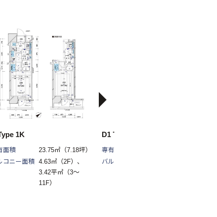
D
Type 1K
D1 Type 1K
有面積
23.75㎡（7.18坪）
専有面積
24.73㎡（7.48坪）
ルコニー面積
4.63㎡（2F）、
バルコニー面積
3.66㎡
3.42平㎡（3～
11F）