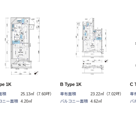
pe 1K
B Type 1K
C 
面積
25.13㎡（7.60坪）
専有面積
23.22㎡（7.02坪）
専
コニー面積
4.20㎡
バルコニー面積
4.62㎡
バ