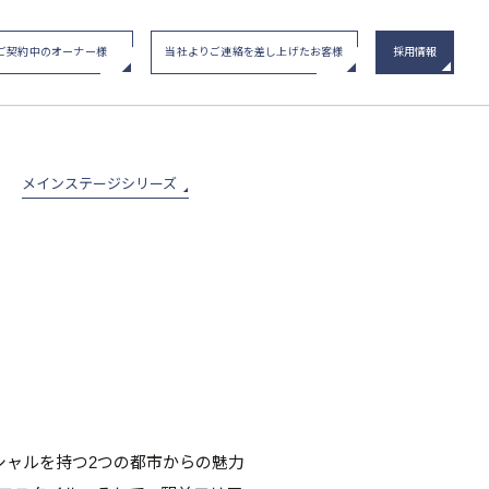
ご契約中のオーナー様
当社よりご連絡を差し上げたお客様
採用情報
い合わせ
/ イベント申込み
メインステージシリーズ
物件一覧
メインステージシリーズ
シャルを持つ2つの都市からの魅力