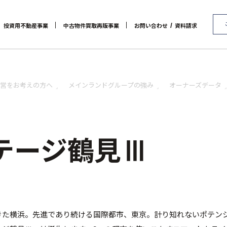
/
投資用不動産事業
中古物件買取再販事業
お問い合わせ
資料請求
代表メッセージ
マンション経営をお考えの方へ
会社概要
RE:MAIN
アクセス
メインランドグループの強み
リノベーション物件一覧
社会貢献活動
お問い合わせ / 資料請求
リノベーション物件お問
オーナーズデータ
セミナー 
営をお考えの方へ
メインランドグループの強み
オーナーズデータ
テージ鶴見Ⅲ
きた横浜。先進であり続ける国際都市、東京。計り知れないポテン