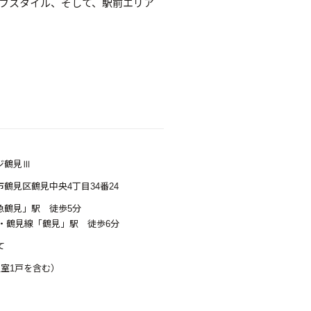
フスタイル、そして、駅前エリア
ジ鶴見Ⅲ
鶴見区鶴見中央4丁目34番24
急鶴見」駅 徒歩5分
線・鶴見線「鶴見」駅 徒歩6分
て
員室1戸を含む）