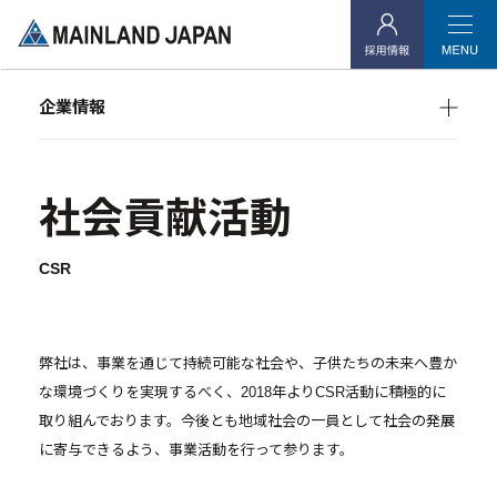
- 代表メッセージ
- 会社概要
企業情報
- アクセス
企業理念
代表メッセージ
会社概要
アクセス
- 社会貢献活動
社会貢献活動
社会貢献活動
投資用不動産事業
CSR
- マンション経営をお考えの方へ
- メインランドグループの強み
- オーナーズデータ
弊社は、事業を通じて持続可能な社会や、子供たちの未来へ豊か
な環境づくりを実現するべく、2018年よりCSR活動に積極的に
- メインステージシリーズ
取り組んでおります。今後とも地域社会の一員として社会の発展
- 物件一覧
に寄与できるよう、事業活動を行って参ります。