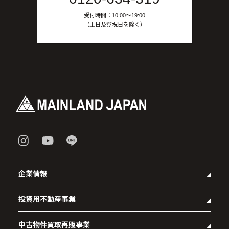
受付時間：10:00〜19:00
（土日及び祝日を除く）
企業情報
投資用不動産事業
- 企業理念
- 代表メッセージ
中古物件買取再販事業
- マンション経営をお考えの方へ
- 会社概要