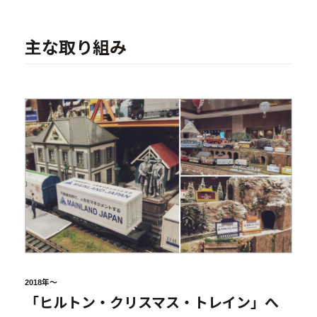
中古物件買取再販事業
主な取り組み
- RE:MAIN
- リノベーション物件一覧
- リノベーション物件お問い合わせ
採用情報
- 採用情報トップ
- 新卒採用
- 中途採用
- 記事一覧
2018年～
ニュース / イベント
「ヒルトン・クリスマス・トレイン」へ