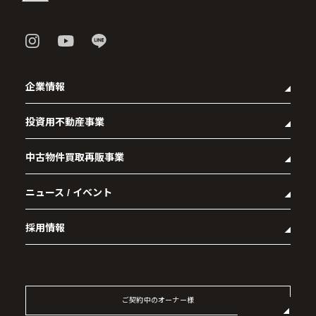
企業情報
投資用不動産事業
- 企業理念
- 代表メッセージ
中古物件買取再販事業
- マンション経営をお考えの方へ
- 会社概要
- メインランドグループの強み
- アクセス
ニュース / イベント
- RE:MAIN
- オーナーズデータ
- 社会貢献活動
- リノベーション物件一覧
- 資産運用型マンション メインステージシリーズ
採用情報
- リノベーション物件お問い合わせ
- 採用情報トップ
- 新卒採用
- 中途採用
ご契約中のオーナー様