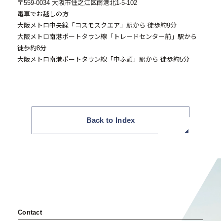
採用情報
〒559-0034 大阪市住之江区南港北1-5-102
電車でお越しの方
大阪メトロ中央線「コスモスクエア」駅から 徒歩約9分
- 採用情報トップ
大阪メトロ南港ポートタウン線「トレードセンター前」駅から
- 新卒採用
徒歩約8分
大阪メトロ南港ポートタウン線「中ふ頭」駅から 徒歩約5分
- 中途採用
- 記事一覧
ニュース / イベント
Back to Index
お問い合わせ・資料請求
Contact