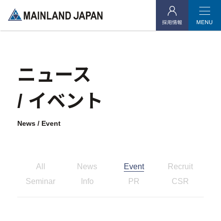
ご契約中のオーナー様
当社よりご連絡を差し上げたお客様
ニュース
企業情報
/ イベント
- 企業理念
News / Event
- 代表メッセージ
- 会社概要
All
News
Event
Recruit
- アクセス
Seminar
Info
PR
CSR
- 社会貢献活動