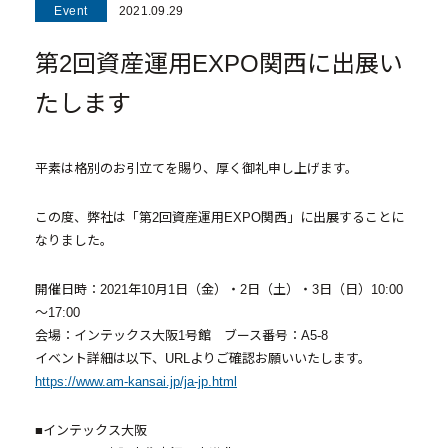
投資用不動産事業
Event
2021.09.29
第2回資産運用EXPO関西に出展い
- マンション経営をお考えの方へ
- メインランドグループの強み
たします
- オーナーズデータ
平素は格別のお引立てを賜り、厚く御礼申し上げます。
- メインステージシリーズ
- 物件一覧
この度、弊社は「第2回資産運用EXPO関西」に出展することに
なりました。
中古物件買取再販事業
開催日時：2021年10月1日（金）・2日（土）・3日（日）10:00
～17:00
- RE:MAIN
会場：インテックス大阪1号館 ブース番号：A5-8
- リノベーション物件一覧
イベント詳細は以下、URLよりご確認お願いいたします。
https://www.am-kansai.jp/ja-jp.html
- リノベーション物件お問い合わせ
■インテックス大阪