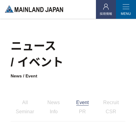
当社よりご連絡を差し上げたお客様
ニュース
企業情報
/ イベント
- 企業理念
News / Event
- 代表メッセージ
- 会社概要
- アクセス
All
News
Event
Recruit
Seminar
Info
PR
CSR
- 社会貢献活動
投資用不動産事業