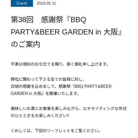
Event
2026.05.11
- マンション経営をお考えの方へ
第38回 感謝祭『BBQ
- メインランドグループの強み
PARTY&BEER GARDEN in 大阪』
- オーナーズデータ
のご案内
- メインステージシリーズ
- 物件一覧
平素は格別のお引立てを賜り、厚く御礼申し上げます。
中古物件買取再販事業
弊社に関わって下さる全ての皆様に対し、
日頃の感謝を込めまして、感謝祭『BBQ PARTY&BEER
- RE:MAIN
GARDEN in 大阪』を開催いたします。
- リノベーション物件一覧
美味しいお酒とお食事を楽しみながら、エキサイティングな休日
- リノベーション物件お問い合わせ
のひとときをお楽しみください!!
くわしくは、下記のリーフレットをご覧ください。
採用情報