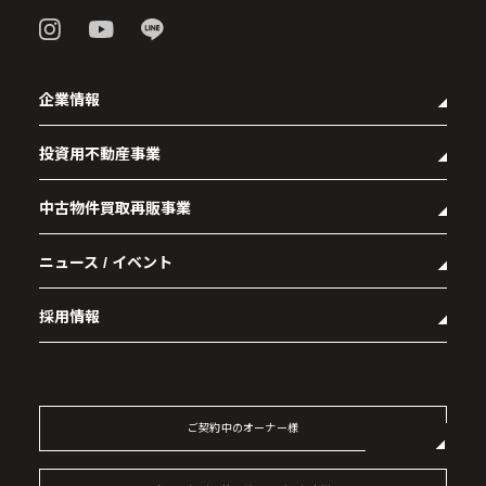
企業情報
投資用不動産事業
- 企業理念
- 代表メッセージ
中古物件買取再販事業
- マンション経営をお考えの方へ
- 会社概要
- メインランドグループの強み
- アクセス
ニュース / イベント
- RE:MAIN
- オーナーズデータ
- 社会貢献活動
- リノベーション物件一覧
- 資産運用型マンション メインステージシリーズ
採用情報
- リノベーション物件お問い合わせ
- 採用情報トップ
- 新卒採用
- 中途採用
ご契約中のオーナー様
- 記事一覧