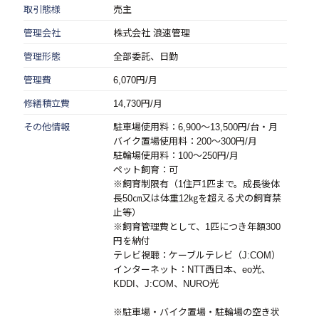
取引態様
売主
管理会社
株式会社 浪速管理
管理形態
全部委託、日勤
管理費
6,070円/月
修繕積立費
14,730円/月
その他情報
駐車場使用料：6,900～13,500円/台・月
バイク置場使用料：200～300円/月
駐輪場使用料：100～250円/月
ペット飼育：可
※飼育制限有（1住戸1匹まで。成長後体
長50㎝又は体重12㎏を超える犬の飼育禁
止等）
※飼育管理費として、1匹につき年額300
円を納付
テレビ視聴：ケーブルテレビ（J:COM）
インターネット：NTT西日本、eo光、
KDDI、J:COM、NURO光
※駐車場・バイク置場・駐輪場の空き状