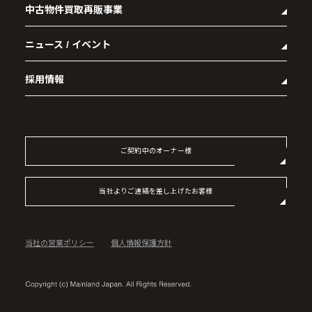
中古物件買取再販事業
- マンション経営をお考えの方へ
- 会社概要
- メインランドグループの強み
- アクセス
ニュース / イベント
- RE:MAIN
- オーナーズデータ
- 社会貢献活動
- リノベーション物件一覧
- 資産運用型マンション メインステージシリーズ
採用情報
- リノベーション物件お問い合わせ
- 採用情報トップ
- 新卒採用
- 中途採用
ご契約中のオーナー様
- 記事一覧
当社よりご連絡を差し上げたお客様
当社の営業ポリシー
個人情報保護方針