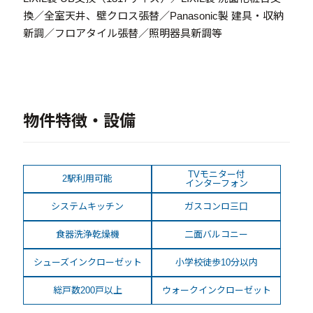
換／全室天井、壁クロス張替／Panasonic製 建具・収納
新調／フロアタイル張替／照明器具新調等
物件特徴・設備
TVモニター付
2駅利用可能
インターフォン
システムキッチン
ガスコンロ三口
食器洗浄乾燥機
二面バルコニー
シューズインクローゼット
小学校徒歩10分以内
総戸数200戸以上
ウォークインクローゼット