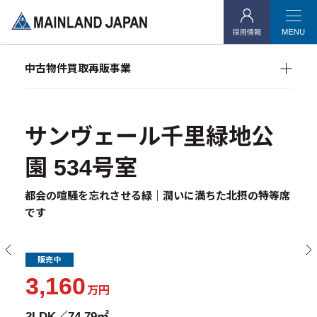
- 会社概要
- アクセス
- 社会貢献活動
中古物件買取再販事業
RE:MAIN
リノベーション物件一覧
投資用不動産事業
サンヴェール千里緑地公
- マンション経営をお考えの方へ
園 534号室
- メインランドグループの強み
都会の喧騒を忘れさせる緑｜潤いに満ちた北摂の特等席
- オーナーズデータ
です
- メインステージシリーズ
- 物件一覧
販売中
3,160
万円
中古物件買取再販事業
2LDK／74.79㎡