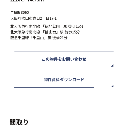
- RE:MAIN
〒565-0853
- リノベーション物件一覧
大阪府吹田市春日2丁目17-1
- リノベーション物件お問い合わせ
北大阪急行南北線 「緑地公園」駅 徒歩15分
北大阪急行南北線 「桃山台」駅 徒歩15分
阪急千里線「千里山」駅 徒歩21分
採用情報
- 採用情報トップ
この物件をお問い合わせ
- 新卒採用
- 中途採用
物件資料ダウンロード
- 記事一覧
ニュース / イベント
間取り