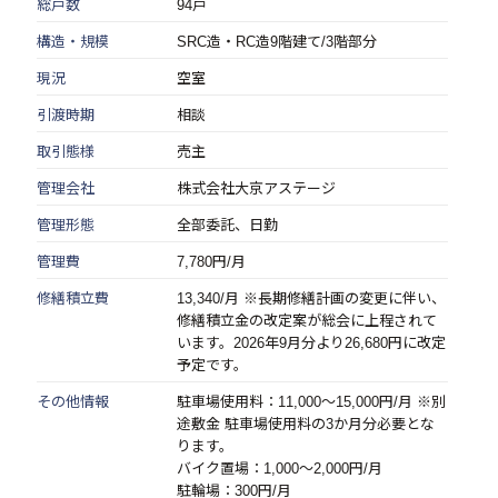
総戸数
94戸
構造・規模
SRC造・RC造9階建て/3階部分
現況
空室
引渡時期
相談
取引態様
売主
管理会社
株式会社大京アステージ
管理形態
全部委託、日勤
管理費
7,780円/月
修繕積立費
13,340/月 ※長期修繕計画の変更に伴い、
修繕積立金の改定案が総会に上程されて
います。2026年9月分より26,680円に改定
予定です。
その他情報
駐車場使用料：11,000～15,000円/月 ※別
途敷金 駐車場使用料の3か月分必要とな
ります。
バイク置場：1,000～2,000円/月
駐輪場：300円/月