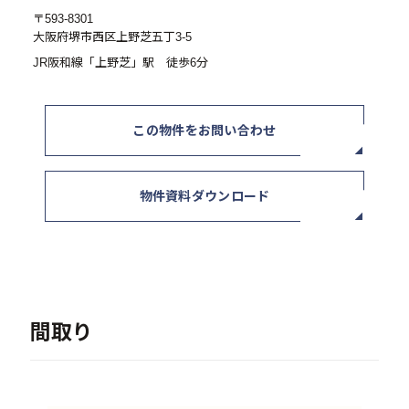
- RE:MAIN
〒593-8301
大阪府堺市西区上野芝五丁3-5
- リノベーション物件一覧
JR阪和線「上野芝」駅 徒歩6分
- リノベーション物件お問い合わせ
この物件をお問い合わせ
採用情報
- 採用情報トップ
物件資料ダウンロード
- 新卒採用
- 中途採用
- 記事一覧
間取り
ニュース / イベント