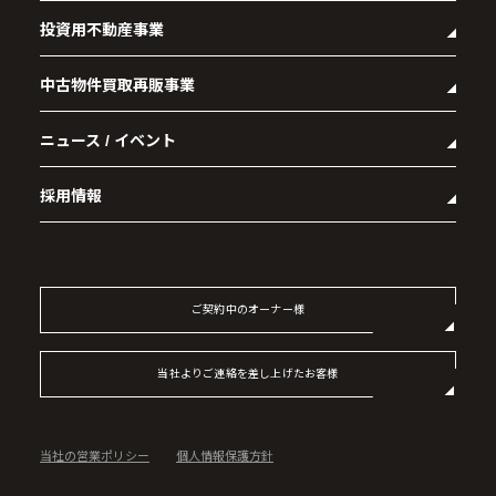
投資用不動産事業
- 企業理念
- 代表メッセージ
中古物件買取再販事業
- マンション経営をお考えの方へ
- 会社概要
- メインランドグループの強み
- アクセス
ニュース / イベント
- RE:MAIN
- オーナーズデータ
- 社会貢献活動
- リノベーション物件一覧
- 資産運用型マンション メインステージシリーズ
採用情報
- リノベーション物件お問い合わせ
- 採用情報トップ
- 新卒採用
- 中途採用
ご契約中のオーナー様
- 記事一覧
当社よりご連絡を差し上げたお客様
当社の営業ポリシー
個人情報保護方針