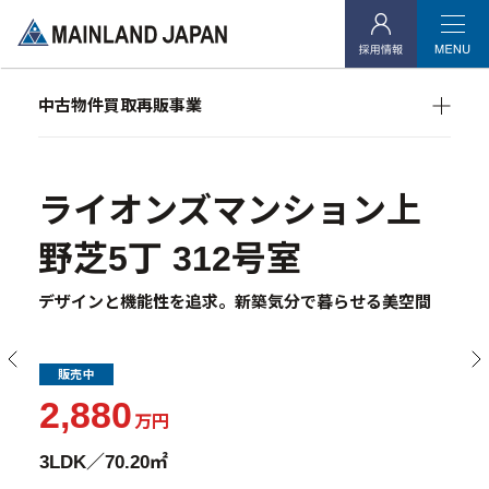
- 会社概要
- アクセス
- 社会貢献活動
中古物件買取再販事業
RE:MAIN
リノベーション物件一覧
投資用不動産事業
ライオンズマンション上
- マンション経営をお考えの方へ
野芝5丁 312号室
- メインランドグループの強み
- オーナーズデータ
デザインと機能性を追求。新築気分で暮らせる美空間
- メインステージシリーズ
販売中
- 物件一覧
2,880
万円
中古物件買取再販事業
3LDK／70.20㎡