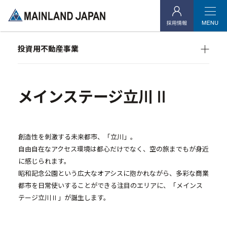
- 企業理念
- 代表メッセージ
投資用不動産事業
- 会社概要
マンション経営をお考えの方へ
- アクセス
メインランドグループの強み
オーナーズデータ
メインステージ立川Ⅱ
メインステージシリーズ
- 社会貢献活動
投資用不動産事業
創造性を刺激する未来都市、「立川」。
自由自在なアクセス環境は都心だけでなく、空の旅までもが身近
- マンション経営をお考えの方へ
に感じられます。
昭和記念公園という広大なオアシスに抱かれながら、多彩な商業
- メインランドグループの強み
都市を日常使いすることができる注目のエリアに、「メインス
- オーナーズデータ
テージ立川Ⅱ」が誕生します。
- メインステージシリーズ