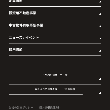
企業情報
投資用不動産事業
- 企業理念
- 代表メッセージ
中古物件買取再販事業
- マンション経営をお考えの方へ
- 会社概要
- メインランドグループの強み
- アクセス
ニュース / イベント
- RE:MAIN
- オーナーズデータ
- 社会貢献活動
- リノベーション物件一覧
- 資産運用型マンション メインステージシリーズ
採用情報
- リノベーション物件お問い合わせ
- 採用情報トップ
- 新卒採用
- 中途採用
ご契約中のオーナー様
- 記事一覧
当社よりご連絡を差し上げたお客様
当社の営業ポリシー
個人情報保護方針