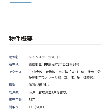
- 物件一覧
中古物件買取再販事業
- RE:MAIN
物件概要
- リノベーション物件一覧
- リノベーション物件お問い合わせ
物件名
メインステージ立川Ⅱ
採用情報
所在地
東京都立川市高松町3丁目21番24号
アクセス
JR中央線・青梅線・南武線「立川」駅 徒歩10分
- 採用情報トップ
多摩都市モノレール線「立川北」駅 徒歩9分
構造
RC造 8階 建て
- 新卒採用
総戸数
52戸（管理員室1戸を含む）
- 中途採用
販売戸数
51戸
- 記事一覧
間取り
1K（51戸）