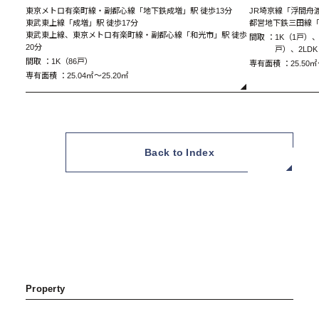
東京メトロ有楽町線・副都心線「地下鉄成増」駅 徒歩13分
JR埼京線「浮間舟渡
東武東上線「成増」駅 徒歩17分
都営地下鉄三田線「
東武東上線、東京メトロ有楽町線・副都心線「和光市」駅 徒歩
間取 ：
1K（1戸）、
20分
戸）、2LD
間取 ：
1K（86戸）
専有面積 ：
25.50㎡
専有面積 ：
25.04㎡～25.20㎡
A1 Type 1K
Back to Index
Property