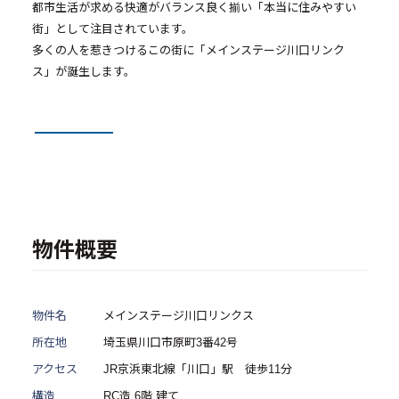
都市生活が求める快適がバランス良く揃い「本当に住みやすい
- メインステージシリーズ
街」として注目されています。
- 物件一覧
多くの人を惹きつけるこの街に「メインステージ川口リンク
ス」が誕生します。
中古物件買取再販事業
- RE:MAIN
- リノベーション物件一覧
- リノベーション物件お問い合わせ
物件概要
採用情報
- 採用情報トップ
物件名
メインステージ川口リンクス
- 新卒採用
所在地
埼玉県川口市原町3番42号
アクセス
JR京浜東北線「川口」駅 徒歩11分
- 中途採用
構造
RC造 6階 建て