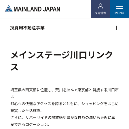
企業情報
- 企業理念
投資用不動産事業
- 代表メッセージ
マンション経営をお考えの方へ
- 会社概要
メインランドグループの強み
オーナーズデータ
メインステージ川口リンク
- アクセス
メインステージシリーズ
ス
- 社会貢献活動
投資用不動産事業
埼玉県の南東部に位置し、荒川を挟んで東京都と隣接する川口市
は
- マンション経営をお考えの方へ
都心への快適なアクセスを誇るとともに、ショッピングをはじめ
- メインランドグループの強み
充実した生活施設、
さらに、リバーサイドの開放感や豊かな自然の潤いも身近に享
- オーナーズデータ
受できるロケーション。