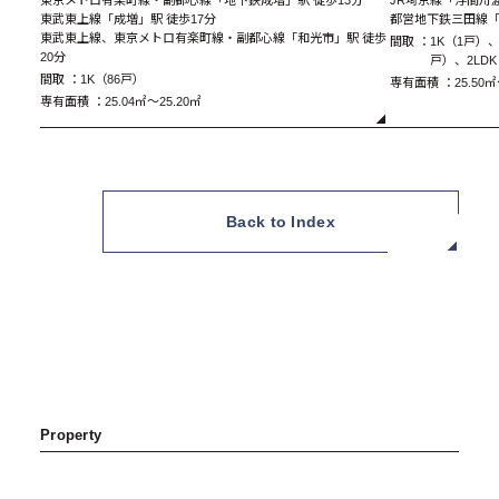
東武東上線「成増」駅 徒歩17分
都営地下鉄三田線「
東武東上線、東京メトロ有楽町線・副都心線「和光市」駅 徒歩
間取 ：
1K（1戸）、
20分
戸）、2LD
間取 ：
1K（86戸）
専有面積 ：
25.50㎡
専有面積 ：
25.04㎡～25.20㎡
A Type 1K
Back to Index
Property