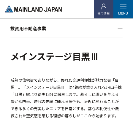
- 企業理念
- 代表メッセージ
投資用不動産事業
- 会社概要
マンション経営をお考えの方へ
- アクセス
メインランドグループの強み
オーナーズデータ
メインステージ目黒Ⅲ
メインステージシリーズ
- 社会貢献活動
投資用不動産事業
成熟の住宅街でありながら、優れた交通利便性が魅力な街「目
黒」。「メインステージ目黒Ⅲ」は4路線が乗り入れるJR山手線
- マンション経営をお考えの方へ
「目黒」駅より徒歩13分に誕生します。暮らしに潤いを与える
豊かな四季、時代の先端に触れる感性も、身近に触れることが
- メインランドグループの強み
できる多くの充実したエリアを日常とする。都心の利便性や洗
- オーナーズデータ
練された空気感を感じる理想の暮らしがここから始まります。
- メインステージシリーズ