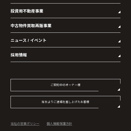
投資用不動産事業
- 企業理念
- 代表メッセージ
中古物件買取再販事業
- マンション経営をお考えの方へ
- 会社概要
- メインランドグループの強み
- アクセス
ニュース / イベント
- RE:MAIN
- オーナーズデータ
- 社会貢献活動
- リノベーション物件一覧
- 資産運用型マンション メインステージシリーズ
採用情報
- リノベーション物件お問い合わせ
- 採用情報トップ
- 新卒採用
- 中途採用
ご契約中のオーナー様
- 記事一覧
当社よりご連絡を差し上げたお客様
当社の営業ポリシー
個人情報保護方針