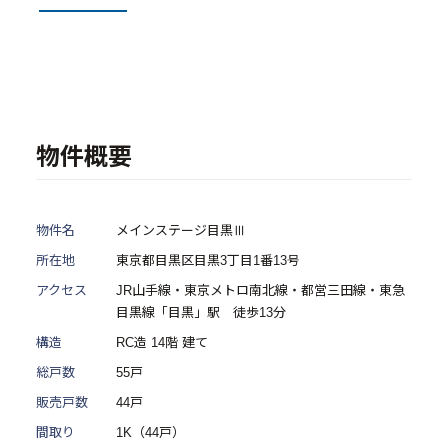
- 物件一覧
中古物件買取再販事業
- RE:MAIN
物件概要
- リノベーション物件一覧
- リノベーション物件お問い合わせ
物件名
メインステージ目黒Ⅲ
採用情報
所在地
東京都目黒区目黒3丁目1番13号
アクセス
JR山手線・東京メトロ南北線・都営三田線・東急
- 採用情報トップ
目黒線「目黒」駅 徒歩13分
構造
RC造 14階 建て
- 新卒採用
総戸数
55戸
- 中途採用
販売戸数
44戸
- 記事一覧
間取り
1K（44戸）