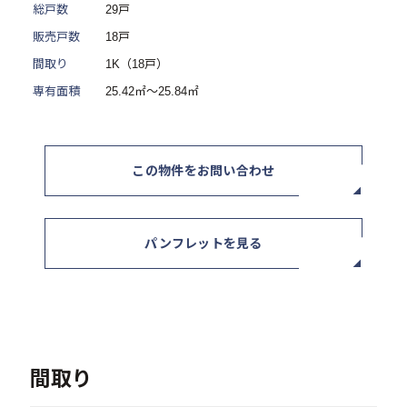
総戸数
29戸
ニュース / イベント
販売戸数
18戸
間取り
1K（18戸）
専有面積
25.42㎡～25.84㎡
この物件をお問い合わせ
お問い合わせ・資料請求
パンフレットを見る
セミナー・イベント申込み
お客様相談室
0120-634-319
受付時間：10:00〜19:00
間取り
（土日及び祝日を除く）