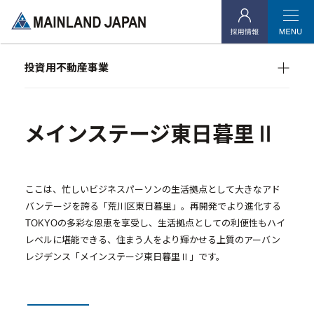
- 企業理念
- 代表メッセージ
投資用不動産事業
- 会社概要
マンション経営をお考えの方へ
- アクセス
メインランドグループの強み
オーナーズデータ
メインステージ東日暮里Ⅱ
- 社会貢献活動
メインステージシリーズ
投資用不動産事業
ここは、忙しいビジネスパーソンの生活拠点として大きなアド
バンテージを誇る「荒川区東日暮里」。再開発でより進化する
- マンション経営をお考えの方へ
TOKYOの多彩な恩恵を享受し、生活拠点としての利便性もハイ
レベルに堪能できる、住まう人をより輝かせる上質のアーバン
- メインランドグループの強み
レジデンス「メインステージ東日暮里Ⅱ」です。
- オーナーズデータ
- メインステージシリーズ