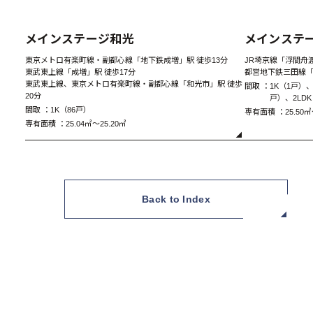
New
メインステージ和光
メインステ
東京メトロ有楽町線・副都心線「地下鉄成増」駅 徒歩13分
JR埼京線「浮間舟渡
東武東上線「成増」駅 徒歩17分
都営地下鉄三田線「
東武東上線、東京メトロ有楽町線・副都心線「和光市」駅 徒歩
間取 ：
1K（1戸）、
20分
戸）、2LD
間取 ：
1K（86戸）
専有面積 ：
25.50㎡
専有面積 ：
25.04㎡～25.20㎡
A1 Type 1K
Back to Index