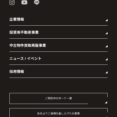
企業情報
投資用不動産事業
- 企業理念
- 代表メッセージ
中古物件買取再販事業
- マンション経営をお考えの方へ
- 会社概要
- メインランドグループの強み
- アクセス
ニュース / イベント
- RE:MAIN
- オーナーズデータ
- 社会貢献活動
- リノベーション物件一覧
- 資産運用型マンション メインステージシリーズ
採用情報
- リノベーション物件お問い合わせ
- 採用情報トップ
- 新卒採用
- 中途採用
ご契約中のオーナー様
- 記事一覧
当社よりご連絡を差し上げたお客様