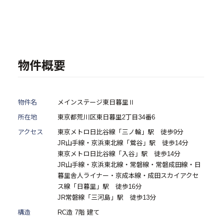
- 物件一覧
中古物件買取再販事業
- RE:MAIN
物件概要
- リノベーション物件一覧
- リノベーション物件お問い合わせ
物件名
メインステージ東日暮里Ⅱ
所在地
東京都荒川区東日暮里2丁目34番6
採用情報
アクセス
東京メトロ日比谷線「三ノ輪」駅 徒歩9分
JR山手線・京浜東北線「鶯谷」駅 徒歩14分
- 採用情報トップ
東京メトロ日比谷線「入谷」駅 徒歩14分
JR山手線・京浜東北線・常磐線・常磐成田線・日
- 新卒採用
暮里舎人ライナー・京成本線・成田スカイアクセ
ス線「日暮里」駅 徒歩16分
- 中途採用
JR常磐線「三河島」駅 徒歩13分
- 記事一覧
構造
RC造 7階 建て