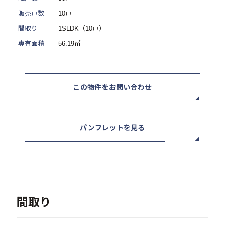
販売戸数
10戸
ニュース / イベント
間取り
1SLDK（10戸）
専有面積
56.19㎡
この物件をお問い合わせ
お問い合わせ・資料請求
パンフレットを見る
セミナー・イベント申込み
お客様相談室
0120-634-319
間取り
受付時間：10:00〜19:00
（土日及び祝日を除く）