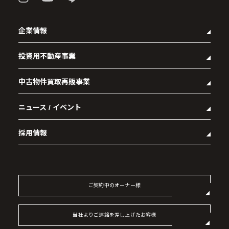
企業情報
投資用不動産事業
- 企業理念
- 代表メッセージ
中古物件買取再販事業
- マンション経営をお考えの方へ
- 会社概要
- メインランドグループの強み
- アクセス
ニュース / イベント
- RE:MAIN
- オーナーズデータ
- 社会貢献活動
- リノベーション物件一覧
- 資産運用型マンション メインステージシリーズ
採用情報
- リノベーション物件お問い合わせ
- 採用情報トップ
- 新卒採用
- 中途採用
ご契約中のオーナー様
- 記事一覧
当社よりご連絡を差し上げたお客様