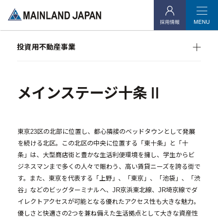
- 企業理念
- 代表メッセージ
投資用不動産事業
- 会社概要
マンション経営をお考えの方へ
- アクセス
メインランドグループの強み
オーナーズデータ
メインステージ十条Ⅱ
- 社会貢献活動
メインステージシリーズ
投資用不動産事業
東京23区の北部に位置し、都心隣接のベッドタウンとして発展
を続ける北区。この北区の中央に位置する「東十条」と「十
- マンション経営をお考えの方へ
条」は、大型商店街と豊かな生活利便環境を擁し、学生からビ
ジネスマンまで多くの人々で賑わう、高い賃貸ニーズを誇る街で
- メインランドグループの強み
す。また、東京を代表する「上野」、「東京」、「池袋」、「渋
- オーナーズデータ
谷」などのビッグターミナルへ、JR京浜東北線、JR埼京線でダ
イレクトアクセスが可能となる優れたアクセス性も大きな魅力。
- メインステージシリーズ
優しさと快適さの2つを兼ね備えた生活拠点として大きな資産性