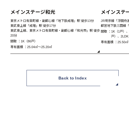
New
メインステージ和光
メインステ
東京メトロ有楽町線・副都心線「地下鉄成増」駅 徒歩13分
JR埼京線「浮間舟渡
東武東上線「成増」駅 徒歩17分
都営地下鉄三田線「
東武東上線、東京メトロ有楽町線・副都心線「和光市」駅 徒歩
間取 ：
1K（1戸）、
20分
戸）、2LD
間取 ：
1K（86戸）
専有面積 ：
25.50㎡
専有面積 ：
25.04㎡～25.20㎡
G Type 1SLDK
Back to Index