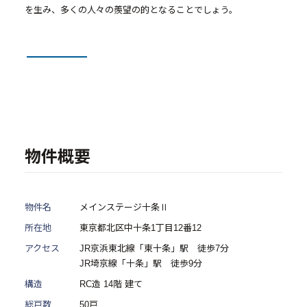
- 物件一覧
を生み、多くの人々の羨望の的となることでしょう。
中古物件買取再販事業
- RE:MAIN
- リノベーション物件一覧
- リノベーション物件お問い合わせ
物件概要
採用情報
物件名
メインステージ十条Ⅱ
- 採用情報トップ
所在地
東京都北区中十条1丁目12番12
- 新卒採用
アクセス
JR京浜東北線「東十条」駅 徒歩7分
- 中途採用
JR埼京線「十条」駅 徒歩9分
構造
RC造 14階 建て
- 記事一覧
総戸数
50戸