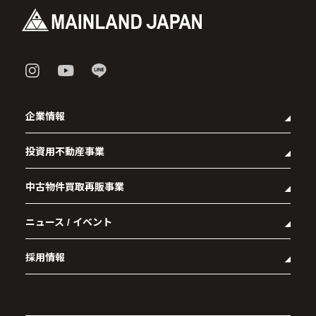
企業情報
投資用不動産事業
- 企業理念
- 代表メッセージ
中古物件買取再販事業
- マンション経営をお考えの方へ
- 会社概要
- メインランドグループの強み
- アクセス
ニュース / イベント
- RE:MAIN
- オーナーズデータ
- 社会貢献活動
- リノベーション物件一覧
- 資産運用型マンション メインステージシリーズ
採用情報
- リノベーション物件お問い合わせ
- 採用情報トップ
- 新卒採用