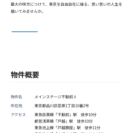
- 物件一覧
最大の味方につけて、東京を自由自在に操る、思い思いの人生を
描いてみませんか。
中古物件買取再販事業
- RE:MAIN
- リノベーション物件一覧
- リノベーション物件お問い合わせ
物件概要
採用情報
- 採用情報トップ
物件名
メインステージ不動前Ⅱ
- 新卒採用
所在地
東京都品川区荏原1丁目10番2号
- 中途採用
アクセス
東急目黒線「不動前」駅 徒歩10分
都営浅草線「戸越」駅 徒歩10分
- 記事一覧
東急池上線「戸越銀座」駅 徒歩11分