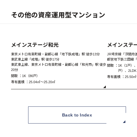
その他の資産運用型マンション
New
メインステージ和光
メインステ
東京メトロ有楽町線・副都心線「地下鉄成増」駅 徒歩13分
JR埼京線「浮間舟渡
東武東上線「成増」駅 徒歩17分
都営地下鉄三田線「
東武東上線、東京メトロ有楽町線・副都心線「和光市」駅 徒歩
間取 ：
1K（1戸）、
A1 Type 1K
20分
戸）、2LD
間取 ：
1K（86戸）
専有面積 ：
25.50㎡
専有面積 ：
25.04㎡～25.20㎡
Back to Index