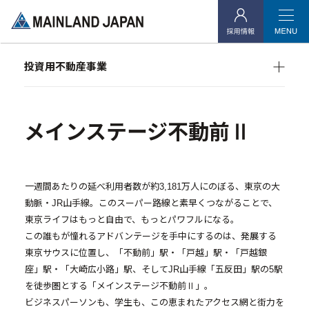
- 企業理念
- 代表メッセージ
投資用不動産事業
- 会社概要
マンション経営をお考えの方へ
- アクセス
メインランドグループの強み
オーナーズデータ
メインステージ不動前Ⅱ
- 社会貢献活動
メインステージシリーズ
投資用不動産事業
一週間あたりの延べ利用者数が約3,181万人にのぼる、東京の大
動脈・JR山手線。このスーパー路線と素早くつながることで、
- マンション経営をお考えの方へ
東京ライフはもっと自由で、もっとパワフルになる。
- メインランドグループの強み
この誰もが憧れるアドバンテージを手中にするのは、発展する
東京サウスに位置し、「不動前」駅・「戸越」駅・「戸越銀
- オーナーズデータ
座」駅・「大崎広小路」駅、そしてJR山手線「五反田」駅の5駅
- メインステージシリーズ
を徒歩圏とする「メインステージ不動前Ⅱ」。
ビジネスパーソンも、学生も、この恵まれたアクセス網と街力を