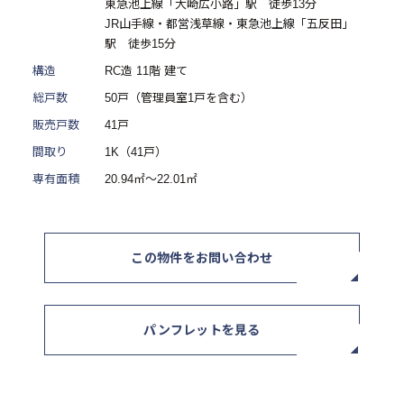
東急池上線「大崎広小路」駅 徒歩13分
ニュース / イベント
JR山手線・都営浅草線・東急池上線「五反田」
駅 徒歩15分
構造
RC造 11階 建て
総戸数
50戸（管理員室1戸を含む）
販売戸数
41戸
間取り
1K（41戸）
お問い合わせ・資料請求
専有面積
20.94㎡～22.01㎡
この物件をお問い合わせ
セミナー・イベント申込み
お客様相談室
パンフレットを見る
0120-634-319
受付時間：10:00〜19:00
（土日及び祝日を除く）