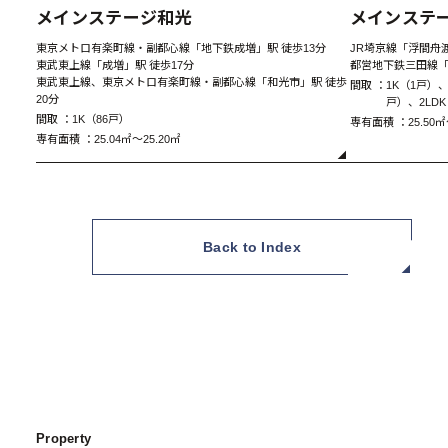
メインステージ和光
メインステ
東京メトロ有楽町線・副都心線「地下鉄成増」駅 徒歩13分
JR埼京線「浮間舟渡
東武東上線「成増」駅 徒歩17分
都営地下鉄三田線「
東武東上線、東京メトロ有楽町線・副都心線「和光市」駅 徒歩
間取 ：
1K（1戸）、
20分
戸）、2LD
間取 ：
1K（86戸）
専有面積 ：
25.50㎡
専有面積 ：
25.04㎡～25.20㎡
A Type 1K
Back to Index
Property