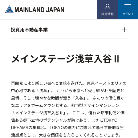
- 企業理念
- 代表メッセージ
投資用不動産事業
- 会社概要
マンション経営をお考えの方へ
- アクセス
メインランドグループの強み
オーナーズデータ
メインステージ浅草入谷Ⅱ
- 社会貢献活動
メインステージシリーズ
投資用不動産事業
再開発により新しい街へと変貌を遂げた、東京イーストエリアの
中心地である「浅草」。 江戸から東京へと受け継がれた歴史と
- マンション経営をお考えの方へ
風情、そして穏やかな時間が漂う「入谷」。 ふたつの個性豊か
なエリアをホームタウンとする、都市型デザインマンション
- メインランドグループの強み
「メインステージ浅草入谷Ⅱ」。 ここは、優れた都市利便と価
- オーナーズデータ
値ある都市立地のポテンシャルが融けあう、まさにTOKYO
DREAMSの集積地。 TOKYOの魅力に包まれて暮らす優雅な生
- メインステージシリーズ
活拠点として、大きな価値をもたらしてくれることでしょう。