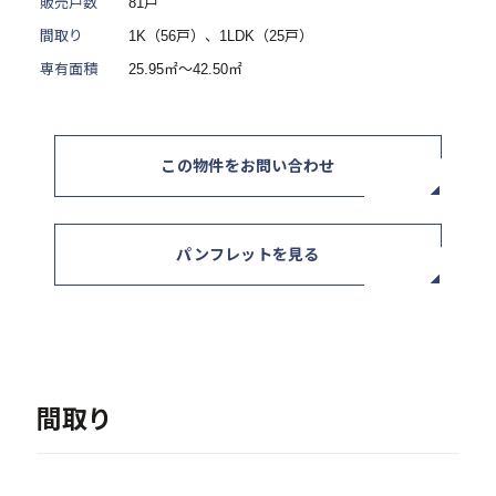
販売戸数
81戸
ニュース / イベント
間取り
1K（56戸）、1LDK（25戸）
専有面積
25.95㎡～42.50㎡
この物件をお問い合わせ
お問い合わせ・資料請求
パンフレットを見る
セミナー・イベント申込み
お客様相談室
0120-634-319
間取り
受付時間：10:00〜19:00
（土日及び祝日を除く）