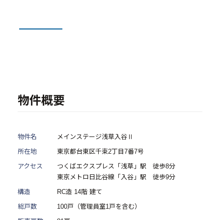
- 物件一覧
中古物件買取再販事業
- RE:MAIN
- リノベーション物件一覧
- リノベーション物件お問い合わせ
物件概要
採用情報
物件名
メインステージ浅草入谷Ⅱ
所在地
東京都台東区千束2丁目7番7号
- 採用情報トップ
アクセス
つくばエクスプレス「浅草」駅 徒歩8分
- 新卒採用
東京メトロ日比谷線「入谷」駅 徒歩9分
- 中途採用
構造
RC造 14階 建て
総戸数
100戸（管理員室1戸を含む）
- 記事一覧