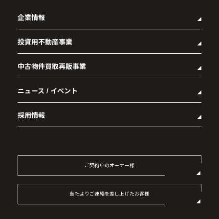
企業情報
投資用不動産事業
- 企業理念
- 代表メッセージ
中古物件買取再販事業
- マンション経営をお考えの方へ
- 会社概要
- メインランドグループの強み
- アクセス
ニュース / イベント
- RE:MAIN
- オーナーズデータ
- 社会貢献活動
- リノベーション物件一覧
- 資産運用型マンション メインステージシリーズ
採用情報
- リノベーション物件お問い合わせ
- 採用情報トップ
- 新卒採用
- 中途採用
ご契約中のオーナー様
- 記事一覧
当社よりご連絡を差し上げたお客様