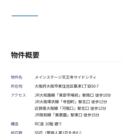
- 物件一覧
中古物件買取再販事業
- RE:MAIN
- リノベーション物件一覧
物件概要
- リノベーション物件お問い合わせ
採用情報
物件名
メインステージ天王寺サイドシティ
所在地
大阪府大阪市東住吉区桑津1丁目50-7
- 採用情報トップ
アクセス
JR大和路線「東部市場前」駅南口 徒歩10分
JR大阪環状線「寺田町」駅北口 徒歩12分
- 新卒採用
近鉄南大阪線「河堀口」駅北口 徒歩12分
- 中途採用
JR阪和線「美章園」駅東口 徒歩15分
構造
RC造 10階 建て
- 記事一覧
総戸数
55戸（管理人室1戸を含む）