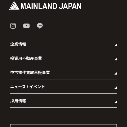
企業情報
投資用不動産事業
- 企業理念
- 代表メッセージ
中古物件買取再販事業
- マンション経営をお考えの方へ
- 会社概要
- メインランドグループの強み
- アクセス
ニュース / イベント
- RE:MAIN
- オーナーズデータ
- 社会貢献活動
- リノベーション物件一覧
- 資産運用型マンション メインステージシリーズ
採用情報
- リノベーション物件お問い合わせ
- 採用情報トップ
- 新卒採用