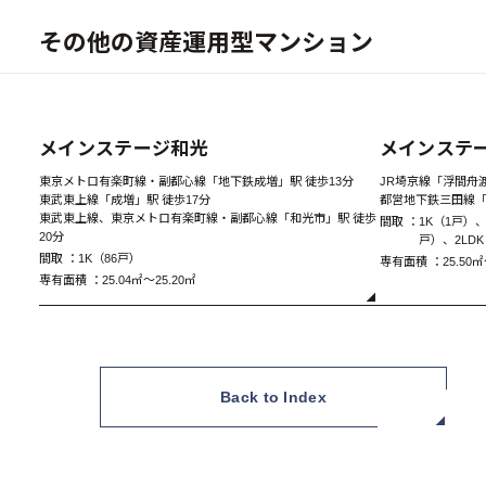
その他の資産運用型マンション
New
メインステージ和光
メインステ
東京メトロ有楽町線・副都心線「地下鉄成増」駅 徒歩13分
JR埼京線「浮間舟渡
東武東上線「成増」駅 徒歩17分
都営地下鉄三田線「
東武東上線、東京メトロ有楽町線・副都心線「和光市」駅 徒歩
間取 ：
1K（1戸）、
20分
A Type 1K
戸）、2LD
間取 ：
1K（86戸）
専有面積 ：
25.50㎡
専有面積 ：
25.04㎡～25.20㎡
Back to Index