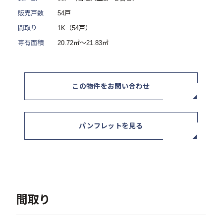
ニュース / イベント
販売戸数
54戸
間取り
1K（54戸）
専有面積
20.72㎡～21.83㎡
この物件をお問い合わせ
お問い合わせ・資料請求
パンフレットを見る
セミナー・イベント申込み
お客様相談室
0120-634-319
間取り
受付時間：10:00〜19:00
（土日及び祝日を除く）