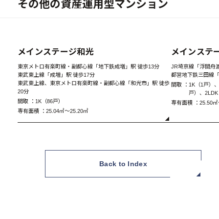
その他の資産運用型マンション
New
メインステージ和光
メインステ
東京メトロ有楽町線・副都心線「地下鉄成増」駅 徒歩13分
JR埼京線「浮間舟渡
東武東上線「成増」駅 徒歩17分
都営地下鉄三田線「
東武東上線、東京メトロ有楽町線・副都心線「和光市」駅 徒歩
間取 ：
1K（1戸）、
20分
戸）、2LD
間取 ：
1K（86戸）
専有面積 ：
25.50㎡
専有面積 ：
25.04㎡～25.20㎡
Back to Index