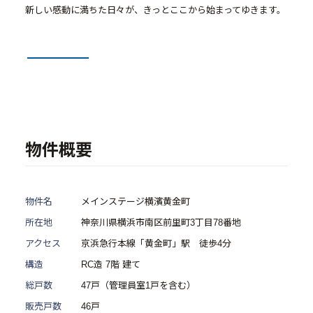
- メインステージシリーズ
新しい感動に満ちた日々が、きっとここから始まってゆきます。
- 物件一覧
中古物件買取再販事業
- RE:MAIN
- リノベーション物件一覧
物件概要
- リノベーション物件お問い合わせ
物件名
メインステージ横濱黄金町
採用情報
所在地
神奈川県横浜市南区前里町3丁目78番地
アクセス
京浜急行本線「黄金町」駅 徒歩4分
- 採用情報トップ
構造
RC造 7階 建て
- 新卒採用
総戸数
47戸（管理員室1戸を含む）
- 中途採用
販売戸数
46戸