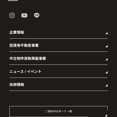
企業情報
投資用不動産事業
- 企業理念
- 代表メッセージ
中古物件買取再販事業
- マンション経営をお考えの方へ
- 会社概要
- メインランドグループの強み
- アクセス
ニュース / イベント
- RE:MAIN
- オーナーズデータ
- 社会貢献活動
- リノベーション物件一覧
- 資産運用型マンション メインステージシリーズ
採用情報
- リノベーション物件お問い合わせ
- 採用情報トップ
- 新卒採用
- 中途採用
ご契約中のオーナー様