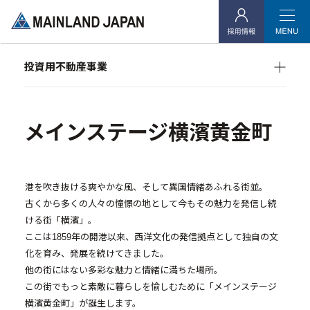
企業情報
- 企業理念
投資用不動産事業
- 代表メッセージ
マンション経営をお考えの方へ
- 会社概要
メインランドグループの強み
オーナーズデータ
メインステージ横濱黄金町
メインステージシリーズ
- アクセス
- 社会貢献活動
港を吹き抜ける爽やかな風、そして異国情緒あふれる街並。
古くから多くの人々の憧憬の地として今もその魅力を発信し続
投資用不動産事業
ける街「横濱」。
ここは1859年の開港以来、西洋文化の発信拠点として独自の文
- マンション経営をお考えの方へ
化を育み、発展を続けてきました。
- メインランドグループの強み
他の街にはない多彩な魅力と情緒に満ちた場所。
この街でもっと素敵に暮らしを愉しむために「メインステージ
- オーナーズデータ
横濱黄金町」が誕生します。