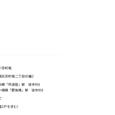
ジ京町堀
区京町堀二丁目93番2
央線「阿波座」駅 徒歩8分
ツ橋線「肥後橋」駅 徒歩9分
て
室1戸を含む）