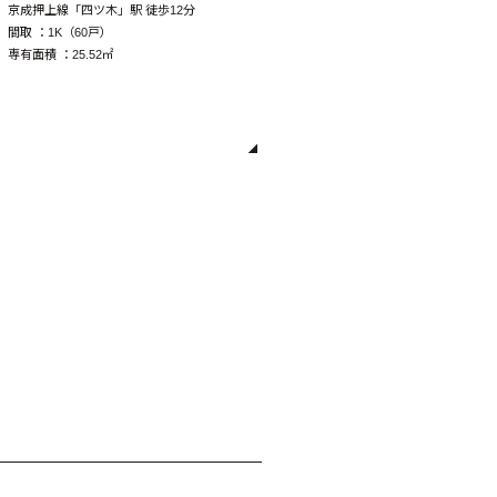
京成押上線「四ツ木」駅 徒歩12分
間取 ：
1K（60戸）
専有面積 ：
25.52㎡