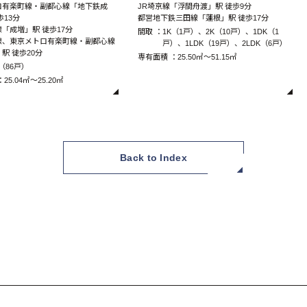
ロ有楽町線・副都心線「地下鉄成
JR埼京線「浮間舟渡」駅 徒歩9分
歩13分
都営地下鉄三田線「蓮根」駅 徒歩17分
「成増」駅 徒歩17分
間取 ：
1K（1戸）、2K（10戸）、1DK（1
線、東京メトロ有楽町線・副都心線
戸）、1LDK（19戸）、2LDK（6戸）
駅 徒歩20分
専有面積 ：
25.50㎡～51.15㎡
K（86戸）
：
25.04㎡～25.20㎡
Back to Index