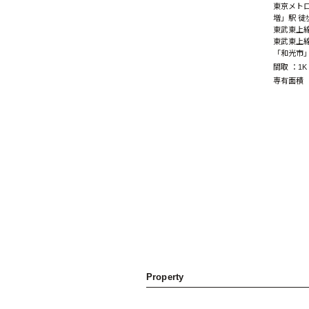
東京メト
増」駅 徒
東武東上線
東武東上
「和光市」
間取 ：
1
専有面積 
Property