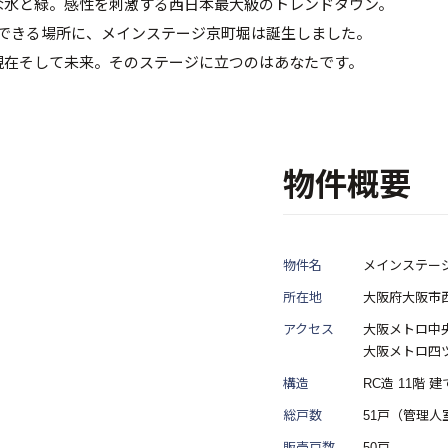
な水と緑。感性を刺激する西日本最大級のトレンドタウン。
スできる場所に、メインステージ京町堀は誕生しました。
現在そして未来。そのステージに立つのはあなたです。
物件概要
物件名
メインステー
所在地
大阪府大阪市西
アクセス
大阪メトロ中
大阪メトロ四
構造
RC造 11階 建
総戸数
51戸（管理人
販売戸数
50戸