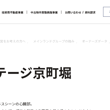
/
投資用不動産事業
中古物件買取再販事業
お問い合わせ
資料請求
代表メッセージ
マンション経営をお考えの方へ
会社概要
RE:MAIN
アクセス
メインランドグループの強み
リノベーション物件一覧
社会貢献活動
お問い合わせ / 資料請求
リノベーション物件お問
オーナーズデータ
セミナー 
営をお考えの方へ
メインランドグループの強み
オーナーズデータ
テージ京町堀
ネスシーンの心臓部。