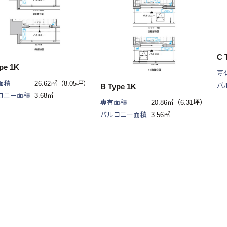
C 
pe 1K
専
面積
26.62㎡（8.05坪）
バ
B Type 1K
コニー面積
3.68㎡
専有面積
20.86㎡（6.31坪）
バルコニー面積
3.56㎡