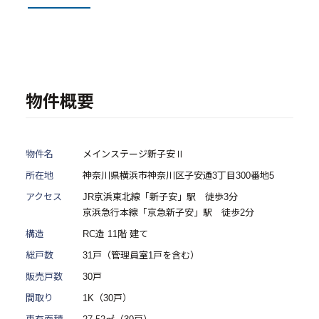
- 物件一覧
中古物件買取再販事業
物件概要
- RE:MAIN
- リノベーション物件一覧
物件名
メインステージ新子安Ⅱ
- リノベーション物件お問い合わせ
所在地
神奈川県横浜市神奈川区子安通3丁目300番地5
アクセス
JR京浜東北線「新子安」駅 徒歩3分
採用情報
京浜急行本線「京急新子安」駅 徒歩2分
構造
RC造 11階 建て
- 採用情報トップ
総戸数
31戸（管理員室1戸を含む）
- 新卒採用
販売戸数
30戸
- 中途採用
間取り
1K（30戸）
- 記事一覧