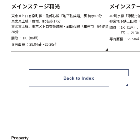
New
メインステージ和光
メインステ
東京メトロ有楽町線・副都心線「地下鉄成増」駅 徒歩13分
JR埼京線「浮間舟渡
東武東上線「成増」駅 徒歩17分
都営地下鉄三田線「
東武東上線、東京メトロ有楽町線・副都心線「和光市」駅 徒歩
間取 ：
1K（1戸）、
20分
戸）、2LD
間取 ：
1K（86戸）
専有面積 ：
25.50㎡
専有面積 ：
25.04㎡～25.20㎡
Back to Index
AType 1K
Property