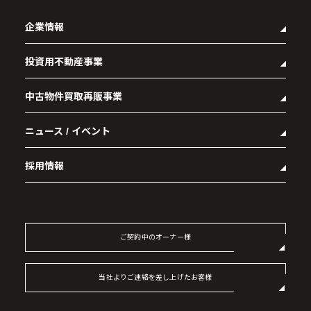
企業情報
投資用不動産事業
- 企業理念
- 代表メッセージ
中古物件買取再販事業
- マンション経営をお考えの方へ
- 会社概要
- メインランドグループの強み
- アクセス
ニュース / イベント
- RE:MAIN
- オーナーズデータ
- 社会貢献活動
- リノベーション物件一覧
- 資産運用型マンション メインステージシリーズ
採用情報
- リノベーション物件お問い合わせ
- 採用情報トップ
- 新卒採用
- 中途採用
ご契約中のオーナー様
- 記事一覧
当社よりご連絡を差し上げたお客様