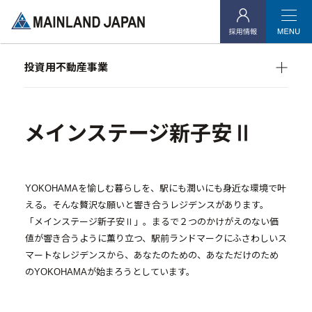
企業情報
- 企業理念
投資用不動産事業
- 代表メッセージ
マンション経営をお考えの方へ
- 会社概要
メインランドグループの強み
オーナーズデータ
- アクセス
メインステージ新子安Ⅱ
メインステージシリーズ
- 社会貢献活動
YOKOHAMAを愉しむ暮らしを、駅にも潤いにも身近な環境で叶
投資用不動産事業
える。そんな贅沢な願いと響き合うレジデンスがあります。
「メインステージ新子安Ⅱ」。まるで２つのかけがえのない価
- マンション経営をお考えの方へ
値が響き合うように薫り立つ、駅前ランドマークにふさわしいス
マートなレジデンスから、あなたのための、あなただけのため
- メインランドグループの強み
のYOKOHAMAが始まろうとしています。
- オーナーズデータ
- メインステージシリーズ