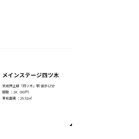
メインステージ四ツ木
京成押上線「四ツ木」駅 徒歩12分
間取 ：
1K（60戸）
専有面積 ：
25.52㎡