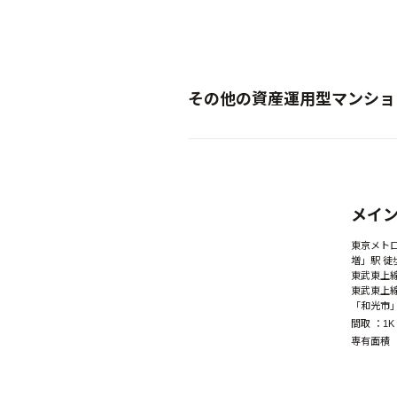
その他の資産運用型マンショ
New
メイ
東京メト
増」駅 徒
東武東上線
東武東上
「和光市」
間取 ：
1
専有面積 