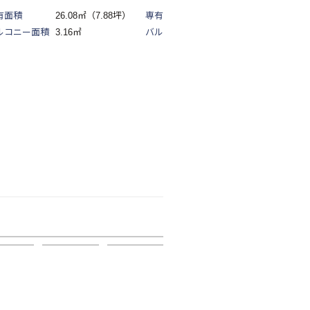
有面積
26.08㎡（7.88坪）
専有面積
25.66㎡（7.76坪）
ルコニー面積
3.16㎡
バルコニー面積
3.19㎡