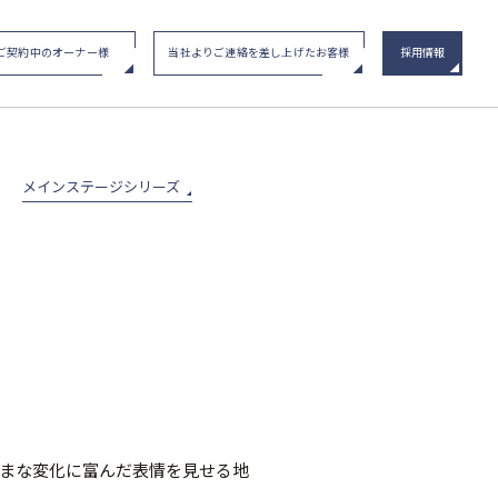
ご契約中のオーナー様
当社よりご連絡を差し上げたお客様
採用情報
い合わせ
/ イベント申込み
メインステージシリーズ
物件一覧
メインステージシリーズ
ざまな変化に富んだ表情を見せる地