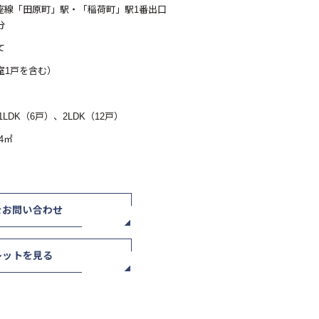
座線「田原町」駅・「稲荷町」駅1番出口
分
て
室1戸を含む）
1LDK（6戸）、2LDK（12戸）
14㎡
をお問い合わせ
レットを見る