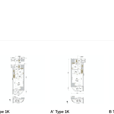
pe 1K
A' Type 1K
B 