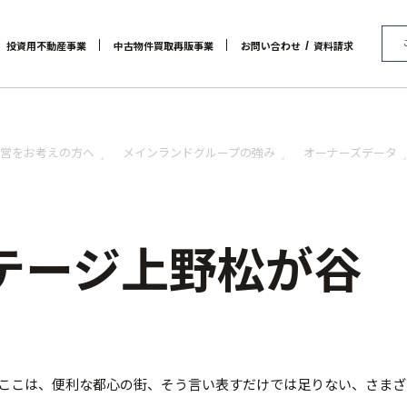
/
投資用不動産事業
中古物件買取再販事業
お問い合わせ
資料請求
代表メッセージ
マンション経営をお考えの方へ
会社概要
RE:MAIN
アクセス
メインランドグループの強み
リノベーション物件一覧
社会貢献活動
お問い合わせ / 資料請求
リノベーション物件お問
オーナーズデータ
セミナー 
営をお考えの方へ
メインランドグループの強み
オーナーズデータ
テージ上野松が谷
。ここは、便利な都心の街、そう言い表すだけでは足りない、さま