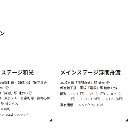
ン
ンステージ和光
メインステージ浮間舟渡
ロ有楽町線・副都心線「地下鉄成
JR埼京線「浮間舟渡」駅 徒歩9分
歩13分
都営地下鉄三田線「蓮根」駅 徒歩17分
「成増」駅 徒歩17分
間取 ：
1K（1戸）、2K（10戸）、1DK（1
線、東京メトロ有楽町線・副都心線
戸）、1LDK（19戸）、2LDK（6戸）
駅 徒歩20分
専有面積 ：
25.50㎡～51.15㎡
K（86戸）
：
25.04㎡～25.20㎡