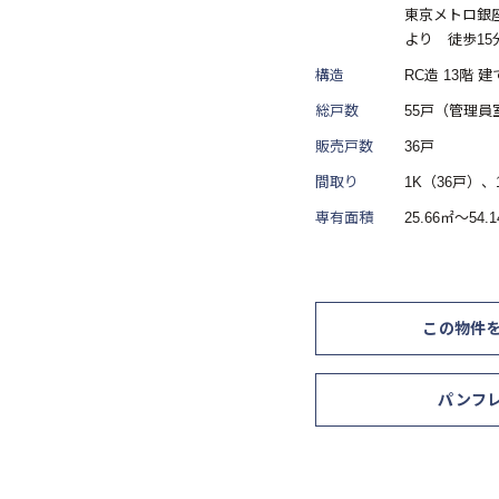
東京メトロ銀
より 徒歩15
構造
RC造 13階 建
総戸数
55戸（管理員
販売戸数
36戸
間取り
1K（36戸）、
専有面積
25.66㎡～54.
この物件
パンフ