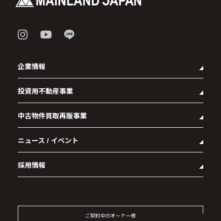
企業情報
投資用不動産事業
- 企業理念
- 代表メッセージ
中古物件買取再販事業
- マンション経営をお考えの方へ
- 会社概要
- メインランドグループの強み
- アクセス
ニュース / イベント
- RE:MAIN
- オーナーズデータ
- 社会貢献活動
- リノベーション物件一覧
- 資産運用型マンション メインステージシリーズ
採用情報
- リノベーション物件お問い合わせ
- 採用情報トップ
- 新卒採用
- 中途採用
ご契約中のオーナー様