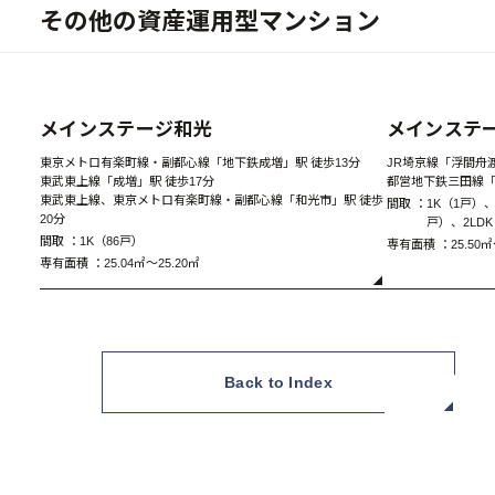
その他の資産運用型マンション
New
メインステージ和光
メインステ
東京メトロ有楽町線・副都心線「地下鉄成増」駅 徒歩13分
JR埼京線「浮間舟渡
東武東上線「成増」駅 徒歩17分
都営地下鉄三田線「
東武東上線、東京メトロ有楽町線・副都心線「和光市」駅 徒歩
間取 ：
1K（1戸）、
20分
戸）、2LD
間取 ：
1K（86戸）
専有面積 ：
25.50㎡
専有面積 ：
25.04㎡～25.20㎡
Back to Index