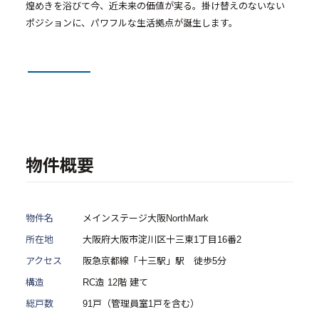
煌めきを浴びて今、近未来の価値が実る。掛け替えのないない
- メインステージシリーズ
ポジションに、パワフルな生活拠点が誕生します。
- 物件一覧
中古物件買取再販事業
- RE:MAIN
- リノベーション物件一覧
物件概要
- リノベーション物件お問い合わせ
採用情報
物件名
メインステージ大阪NorthMark
所在地
大阪府大阪市淀川区十三東1丁目16番2
- 採用情報トップ
アクセス
阪急京都線「十三駅」駅 徒歩5分
- 新卒採用
構造
RC造 12階 建て
- 中途採用
総戸数
91戸（管理員室1戸を含む）