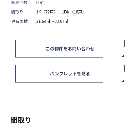
販売戸数
90戸
- 記事一覧
間取り
1K（72戸）、1DK（18戸）
専有面積
21.54㎡～33.07㎡
ニュース / イベント
この物件をお問い合わせ
お問い合わせ・資料請求
パンフレットを見る
セミナー・イベント申込み
間取り
お客様相談室
0120-634-319
受付時間：10:00〜19:00