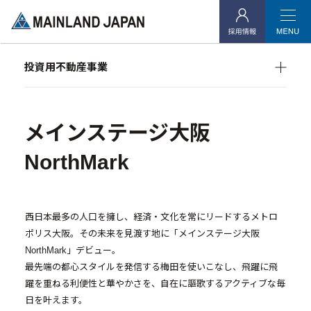
企業情報
- 企業理念
投資用不動産事業
- 代表メッセージ
マンション経営をお考えの方へ
- 会社概要
メインランドグループの強み
オーナーズデータ
メインステージ大阪
メインステージシリーズ
- アクセス
NorthMark
- 社会貢献活動
投資用不動産事業
西日本最多の人口を擁し、経済・文化を常にリードするメトロ
ポリス大阪。その未来を見渡す地に「メインステージ大阪
- マンション経営をお考えの方へ
NorthMark」デビュー。
最先端の都心スタイルを発信する梅田を使いこなし、飛躍に飛
- メインランドグループの強み
躍を重ねる利便性と華やかさを、自在に謳歌するアクティブな毎
- オーナーズデータ
日を叶えます。