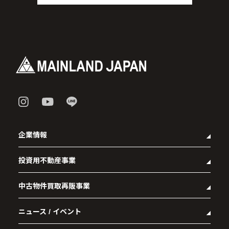
企業情報
投資用不動産事業
- 企業理念
- 代表メッセージ
中古物件買取再販事業
- マンション経営をお考えの方へ
- 会社概要
- メインランドグループの強み
- アクセス
ニュース / イベント
- RE:MAIN
- オーナーズデータ
- 社会貢献活動
- リノベーション物件一覧
- 資産運用型マンション メインステージシリーズ