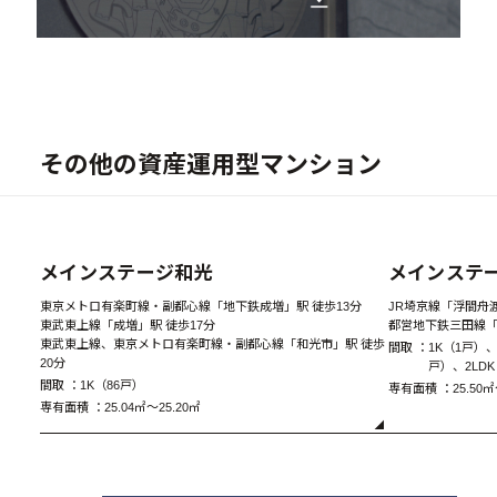
その他の資産運用型マンション
New
メインステージ和光
メインステ
A1 Type 1K
東京メトロ有楽町線・副都心線「地下鉄成増」駅 徒歩13分
JR埼京線「浮間舟渡
東武東上線「成増」駅 徒歩17分
都営地下鉄三田線「
東武東上線、東京メトロ有楽町線・副都心線「和光市」駅 徒歩
間取 ：
1K（1戸）、
20分
戸）、2LD
間取 ：
1K（86戸）
専有面積 ：
25.50㎡
専有面積 ：
25.04㎡～25.20㎡