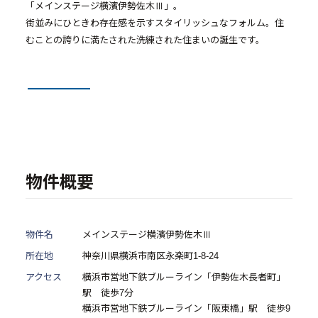
「メインステージ横濱伊勢佐木Ⅲ」。
街並みにひときわ存在感を示すスタイリッシュなフォルム。住
むことの誇りに満たされた洗練された住まいの誕生です。
中古物件買取再販事業
- RE:MAIN
- リノベーション物件一覧
- リノベーション物件お問い合わせ
採用情報
物件概要
- 採用情報トップ
物件名
メインステージ横濱伊勢佐木Ⅲ
- 新卒採用
所在地
神奈川県横浜市南区永楽町1-8-24
- 中途採用
アクセス
横浜市営地下鉄ブルーライン「伊勢佐木長者町」
- 記事一覧
駅 徒歩7分
横浜市営地下鉄ブルーライン「阪東橋」駅 徒歩9