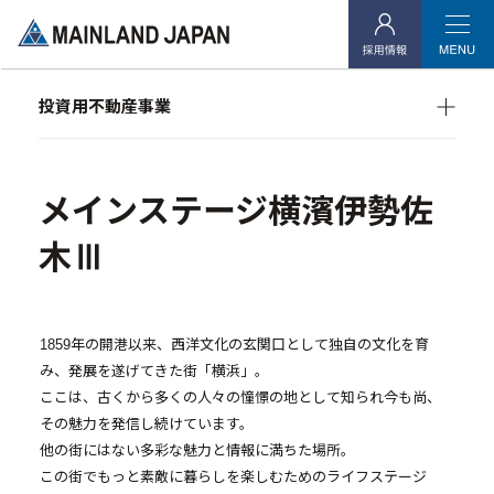
- 企業理念
- 代表メッセージ
投資用不動産事業
- 会社概要
マンション経営をお考えの方へ
- アクセス
メインランドグループの強み
オーナーズデータ
メインステージ横濱伊勢佐
- 社会貢献活動
メインステージシリーズ
木Ⅲ
投資用不動産事業
- マンション経営をお考えの方へ
1859年の開港以来、西洋文化の玄関口として独自の文化を育
- メインランドグループの強み
み、発展を遂げてきた街「横浜」。
ここは、古くから多くの人々の憧憬の地として知られ今も尚、
- オーナーズデータ
その魅力を発信し続けています。
他の街にはない多彩な魅力と情報に満ちた場所。
- メインステージシリーズ
この街でもっと素敵に暮らしを楽しむためのライフステージ
- 物件一覧