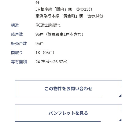
分
ニュース / イベント
JR根岸線「関内」駅 徒歩13分
京浜急行本線「黄金町」駅 徒歩14分
構造
RC造11階建て
総戸数
96戸（管理員室1戸を含む）
販売戸数
95戸
間取り
1K（95戸）
お問い合わせ・資料請求
専有面積
24.75㎡～25.57㎡
セミナー・イベント申込み
この物件をお問い合わせ
お客様相談室
0120-634-319
パンフレットを見る
受付時間：10:00〜19:00
（土日及び祝日を除く）