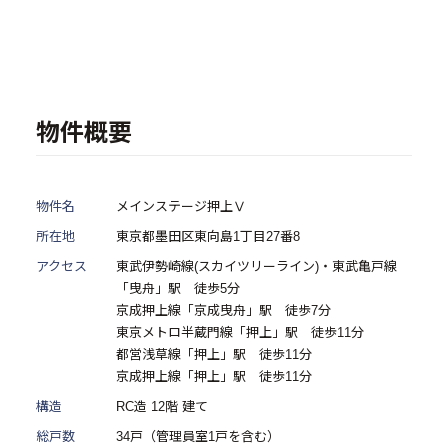
- 物件一覧
中古物件買取再販事業
物件概要
- RE:MAIN
- リノベーション物件一覧
物件名
メインステージ押上Ⅴ
- リノベーション物件お問い合わせ
所在地
東京都墨田区東向島1丁目27番8
アクセス
東武伊勢崎線(スカイツリーライン)・東武亀戸線
採用情報
「曳舟」駅 徒歩5分
京成押上線「京成曳舟」駅 徒歩7分
- 採用情報トップ
東京メトロ半蔵門線「押上」駅 徒歩11分
都営浅草線「押上」駅 徒歩11分
- 新卒採用
京成押上線「押上」駅 徒歩11分
- 中途採用
構造
RC造 12階 建て
総戸数
34戸（管理員室1戸を含む）
- 記事一覧