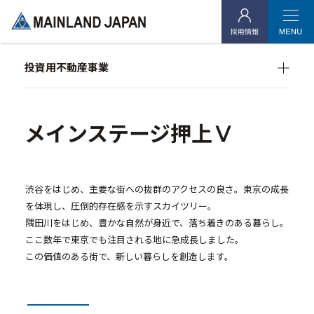
企業情報
- 企業理念
投資用不動産事業
- 代表メッセージ
マンション経営をお考えの方へ
- 会社概要
メインランドグループの強み
オーナーズデータ
- アクセス
メインステージ押上Ⅴ
メインステージシリーズ
- 社会貢献活動
投資用不動産事業
渋谷をはじめ、主要な街への抜群のアクセスの良さ。東京の成長
を体現し、圧倒的存在感を示すスカイツリー。
隅田川をはじめ、豊かな自然が身近で、落ち着きのある暮らし。
- マンション経営をお考えの方へ
ここ数年で東京でも注目される地に急成長しました。
- メインランドグループの強み
この価値のある街で、新しい暮らしを創造します。
- オーナーズデータ
- メインステージシリーズ