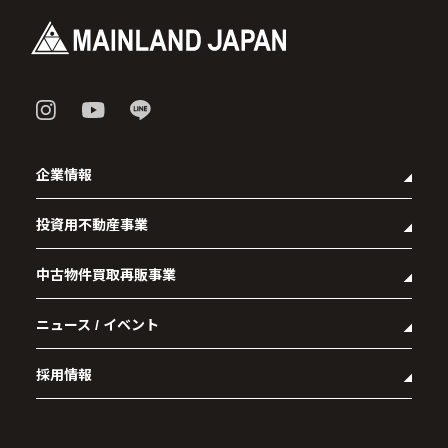
企業情報
投資用不動産事業
- 企業理念
- 代表メッセージ
中古物件買取再販事業
- マンション経営をお考えの方へ
- 会社概要
- メインランドグループの強み
- アクセス
ニュース / イベント
- RE:MAIN
- オーナーズデータ
- 社会貢献活動
- リノベーション物件一覧
- 資産運用型マンション メインステージシリーズ
採用情報
- リノベーション物件お問い合わせ
- 採用情報トップ