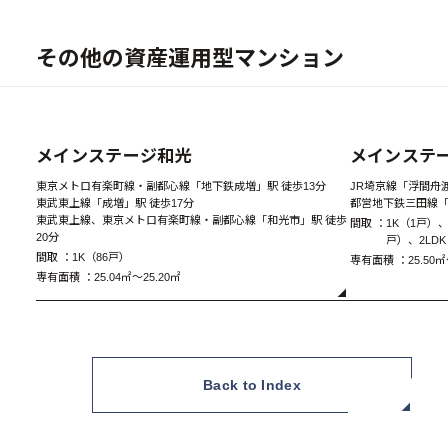
その他の資産運用型マンション
New
メインステージ和光
メインステ
東京メトロ有楽町線・副都心線「地下鉄成増」駅 徒歩13分
JR埼京線「浮間舟渡
東武東上線「成増」駅 徒歩17分
都営地下鉄三田線「
東武東上線、東京メトロ有楽町線・副都心線「和光市」駅 徒歩
間取 ：
1K（1戸）、
20分
戸）、2LD
間取 ：
1K（86戸）
専有面積 ：
25.50㎡
専有面積 ：
25.04㎡～25.20㎡
Back to Index