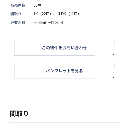
販売戸数
33戸
ニュース / イベント
間取り
1K（22戸）、1LDK（11戸）
専有面積
26.66㎡～41.30㎡
この物件をお問い合わせ
お問い合わせ・資料請求
パンフレットを見る
セミナー・イベント申込み
お客様相談室
0120-634-319
間取り
受付時間：10:00〜19:00
（土日及び祝日を除く）