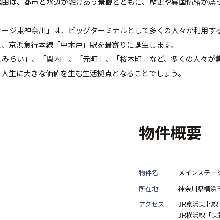
理由は、都市と水辺が融けあう景観とともに、歴史や異国情緒が漂
ージ東神奈川」は、ビッグターミナルとして多くの人々が利用する
と、京浜急行本線「中木戸」駅を最寄りに誕生します。
とみらい」、「関内」、「元町」、「桜木町」など、多くの人々が
、人生に大きな価値を生む生活拠点となることでしょう。
物件概要
物件名
メインステー
所在地
神奈川県横浜市
アクセス
JR京浜東北
JR横浜線「東