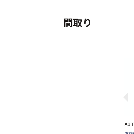
間取り
A1 T
専有