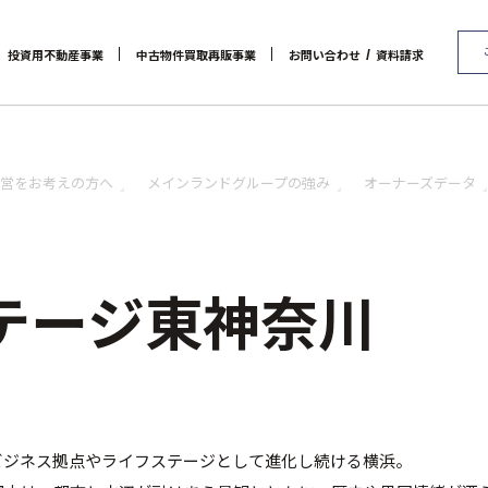
/
投資用不動産事業
中古物件買取再販事業
お問い合わせ
資料請求
代表メッセージ
マンション経営をお考えの方へ
会社概要
RE:MAIN
アクセス
メインランドグループの強み
リノベーション物件一覧
社会貢献活動
お問い合わせ / 資料請求
リノベーション物件お問
オーナーズデータ
セミナー 
営をお考えの方へ
メインランドグループの強み
オーナーズデータ
テージ東神奈川
ビジネス拠点やライフステージとして進化し続ける横浜。