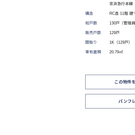
京浜急行本線
構造
RC造 11階 建
総戸数
130戸（管理
販売戸数
129戸
間取り
1K（129戸）
専有面積
20.79㎡
この物件
パンフ