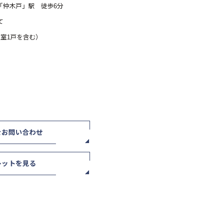
「仲木戸」駅 徒歩6分
て
員室1戸を含む）
をお問い合わせ
レットを見る