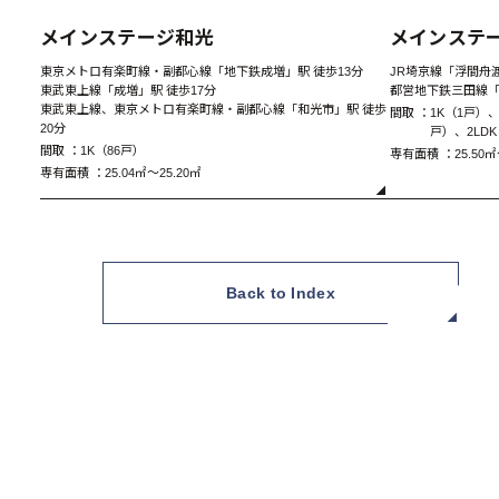
New
メインステージ和光
メインステ
東京メトロ有楽町線・副都心線「地下鉄成増」駅 徒歩13分
JR埼京線「浮間舟渡
東武東上線「成増」駅 徒歩17分
都営地下鉄三田線「
東武東上線、東京メトロ有楽町線・副都心線「和光市」駅 徒歩
間取 ：
1K（1戸）、
20分
戸）、2LD
間取 ：
1K（86戸）
専有面積 ：
25.50㎡
専有面積 ：
25.04㎡～25.20㎡
Back to Index