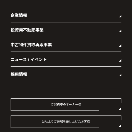
企業情報
投資用不動産事業
- 企業理念
- 代表メッセージ
中古物件買取再販事業
- マンション経営をお考えの方へ
- 会社概要
- メインランドグループの強み
- アクセス
ニュース / イベント
- RE:MAIN
- オーナーズデータ
- 社会貢献活動
- リノベーション物件一覧
- 資産運用型マンション メインステージシリーズ
採用情報
- リノベーション物件お問い合わせ
- 採用情報トップ
- 新卒採用
- 中途採用
ご契約中のオーナー様
- 記事一覧
当社よりご連絡を差し上げたお客様