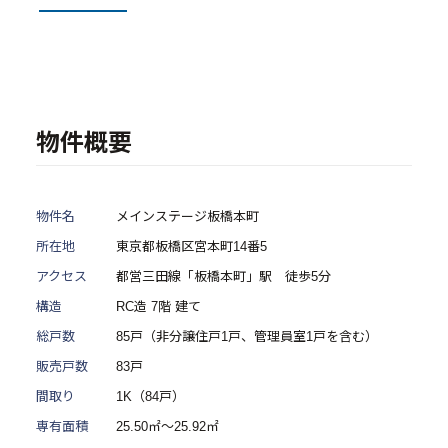
- メインステージシリーズ
- 物件一覧
中古物件買取再販事業
物件概要
- RE:MAIN
- リノベーション物件一覧
物件名
メインステージ板橋本町
- リノベーション物件お問い合わせ
所在地
東京都板橋区宮本町14番5
アクセス
都営三田線「板橋本町」駅 徒歩5分
採用情報
構造
RC造 7階 建て
総戸数
85戸（非分譲住戸1戸、管理員室1戸を含む）
- 採用情報トップ
販売戸数
83戸
- 新卒採用
間取り
1K（84戸）
専有面積
25.50㎡～25.92㎡
- 中途採用