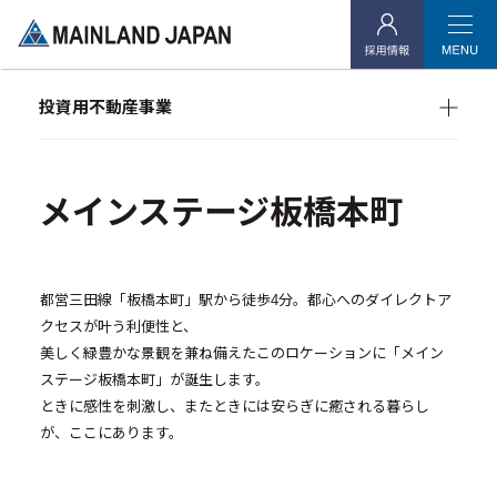
企業情報
- 企業理念
投資用不動産事業
- 代表メッセージ
マンション経営をお考えの方へ
メインランドグループの強み
オーナーズデータ
- 会社概要
メインステージ板橋本町
メインステージシリーズ
- アクセス
- 社会貢献活動
都営三田線「板橋本町」駅から徒歩4分。都心へのダイレクトア
クセスが叶う利便性と、
投資用不動産事業
美しく緑豊かな景観を兼ね備えたこのロケーションに「メイン
ステージ板橋本町」が誕生します。
- マンション経営をお考えの方へ
ときに感性を刺激し、またときには安らぎに癒される暮らし
- メインランドグループの強み
が、ここにあります。
- オーナーズデータ