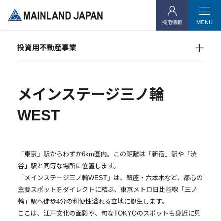
- 企業理念
- 代表メッセージ
投資用不動産事業
- 会社概要
マンション経営をお考えの方へ
- アクセス
メインランドグループの強み
オーナーズデータ
メインステージ三ノ輪
- 社会貢献活動
メインステージシリーズ
WEST
投資用不動産事業
- マンション経営をお考えの方へ
「東京」駅からわずか6km圏内。この距離は「新宿」駅や「渋
谷」駅と同等な場所に位置します。
- メインランドグループの強み
「メインステージ三ノ輪WEST」は、銀座・六本木など、都心の
- オーナーズデータ
主要スポットをダイレクトに結ぶ、東京メトロ日比谷線「三ノ
輪」駅へ徒歩4分の利便性溢れる立地に誕生します。
- メインステージシリーズ
ここは、江戸文化の面影や、旬なTOKYOのスポットも身近に見