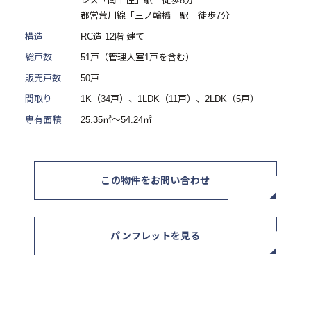
レス「南千住」駅 徒歩8分
都営荒川線「三ノ輪橋」駅 徒歩7分
ニュース / イベント
構造
RC造 12階 建て
総戸数
51戸（管理人室1戸を含む）
販売戸数
50戸
間取り
1K（34戸）、1LDK（11戸）、2LDK（5戸）
専有面積
25.35㎡～54.24㎡
お問い合わせ・資料請求
この物件をお問い合わせ
セミナー・イベント申込み
パンフレットを見る
お客様相談室
0120-634-319
受付時間：10:00〜19:00
（土日及び祝日を除く）