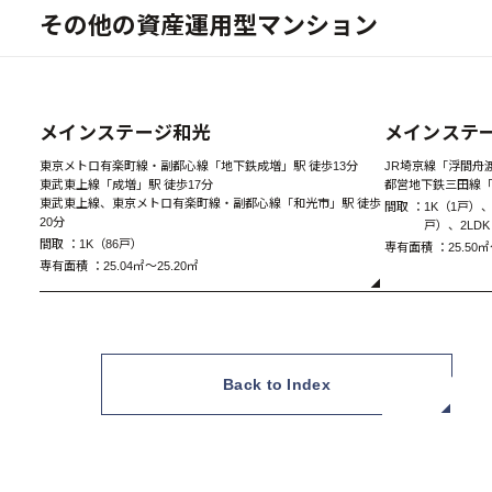
その他の資産運用型マンション
New
メインステージ和光
メインステ
東京メトロ有楽町線・副都心線「地下鉄成増」駅 徒歩13分
JR埼京線「浮間舟渡
東武東上線「成増」駅 徒歩17分
都営地下鉄三田線「
東武東上線、東京メトロ有楽町線・副都心線「和光市」駅 徒歩
間取 ：
1K（1戸）、
20分
戸）、2LD
A Type 1LDK
間取 ：
1K（86戸）
専有面積 ：
25.50㎡
専有面積 ：
25.04㎡～25.20㎡
Back to Index