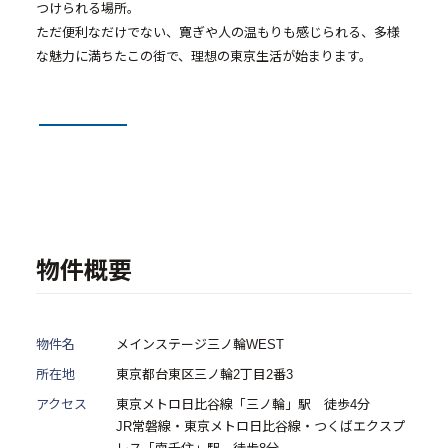
- 物件一覧
つけられる場所。
ただ便利なだけでない、寛ぎや人の温もりも感じられる、多様
な魅力に満ちたこの街で、理想の東京生活が始まります。
中古物件買取再販事業
- RE:MAIN
- リノベーション物件一覧
- リノベーション物件お問い合わせ
採用情報
物件概要
- 採用情報トップ
- 新卒採用
物件名
メインステージ三ノ輪WEST
所在地
東京都台東区三ノ輪2丁目2番3
- 中途採用
アクセス
東京メトロ日比谷線「三ノ輪」駅 徒歩4分
- 記事一覧
JR常磐線・東京メトロ日比谷線・つくばエクスプ