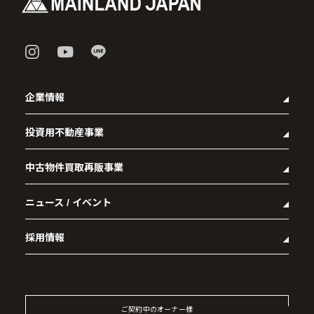
企業情報
投資用不動産事業
- 企業理念
- 代表メッセージ
中古物件買取再販事業
- マンション経営をお考えの方へ
- 会社概要
- メインランドグループの強み
- アクセス
ニュース / イベント
- RE:MAIN
- オーナーズデータ
- 社会貢献活動
- リノベーション物件一覧
- 資産運用型マンション メインステージシリーズ
採用情報
- リノベーション物件お問い合わせ
- 採用情報トップ
- 新卒採用
- 中途採用
ご契約中のオーナー様