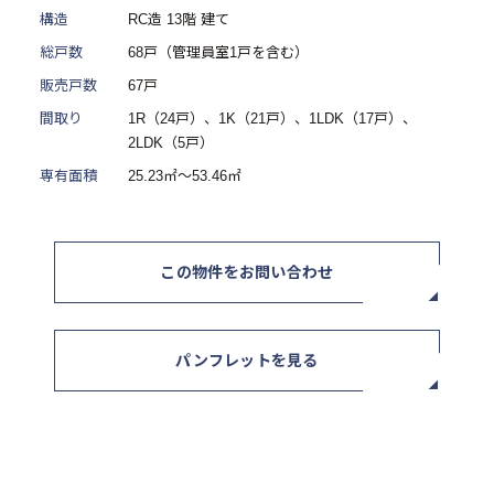
構造
RC造 13階 建て
ニュース / イベント
総戸数
68戸（管理員室1戸を含む）
販売戸数
67戸
間取り
1R（24戸）、1K（21戸）、1LDK（17戸）、
2LDK（5戸）
専有面積
25.23㎡～53.46㎡
お問い合わせ・資料請求
この物件をお問い合わせ
セミナー・イベント申込み
パンフレットを見る
お客様相談室
0120-634-319
受付時間：10:00〜19:00
（土日及び祝日を除く）