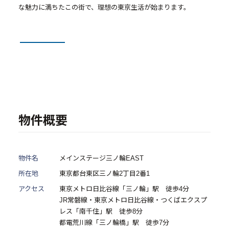
- 物件一覧
な魅力に満ちたこの街で、理想の東京生活が始まります。
中古物件買取再販事業
- RE:MAIN
- リノベーション物件一覧
- リノベーション物件お問い合わせ
物件概要
採用情報
- 採用情報トップ
物件名
メインステージ三ノ輪EAST
所在地
東京都台東区三ノ輪2丁目2番1
- 新卒採用
アクセス
東京メトロ日比谷線「三ノ輪」駅 徒歩4分
- 中途採用
JR常磐線・東京メトロ日比谷線・つくばエクスプ
レス「南千住」駅 徒歩8分
- 記事一覧
都電荒川線「三ノ輪橋」駅 徒歩7分