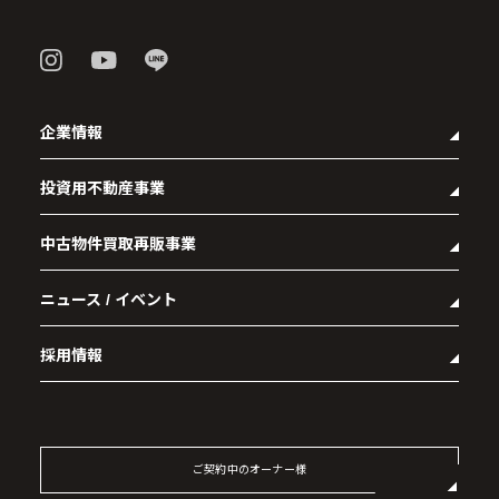
企業情報
投資用不動産事業
- 企業理念
- 代表メッセージ
中古物件買取再販事業
- マンション経営をお考えの方へ
- 会社概要
- メインランドグループの強み
- アクセス
ニュース / イベント
- RE:MAIN
- オーナーズデータ
- 社会貢献活動
- リノベーション物件一覧
- 資産運用型マンション メインステージシリーズ
採用情報
- リノベーション物件お問い合わせ
- 採用情報トップ
- 新卒採用
- 中途採用
ご契約中のオーナー様
- 記事一覧