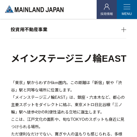
- 企業理念
- 代表メッセージ
投資用不動産事業
- 会社概要
マンション経営をお考えの方へ
- アクセス
メインランドグループの強み
オーナーズデータ
メインステージ三ノ輪EAST
- 社会貢献活動
メインステージシリーズ
投資用不動産事業
「東京」駅からわずか6km圏内。この距離は「新宿」駅や「渋
谷」駅と同等な場所に位置します。
- マンション経営をお考えの方へ
「メインステージ三ノ輪EAST」は、銀座・六本木など、都心の
- メインランドグループの強み
主要スポットをダイレクトに結ぶ、東京メトロ日比谷線「三ノ
輪」駅へ徒歩4分の利便性溢れる立地に誕生します。
- オーナーズデータ
ここは、江戸文化の面影や、旬なTOKYOのスポットも身近に見
つけられる場所。
- メインステージシリーズ
ただ便利なだけでない、寛ぎや人の温もりも感じられる、多様